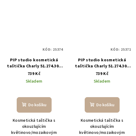
KÓD:
25374
KÓD:
25371
PIP studio kosmetická
PIP studio kosmetická
taštička Charly 51.274.307
taštička Charly 51.274.308
oranžová
modrá
739 Kč
739 Kč
Skladem
Skladem
Do košíku
Do košíku
Kosmetická taštička s
Kosmetická taštička s
okouzlujícím
okouzlujícím
květinovo/mozaikovým
květinovo/mozaikovým