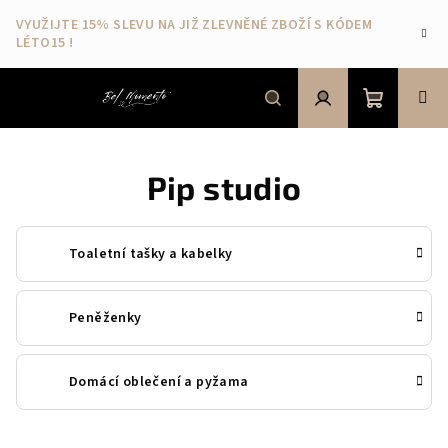
Přejít
VYUŽIJTE 15% SLEVU NA JIŽ ZLEVNĚNÉ ZBOŽÍ S KÓDEM
na
LÉTO15 !
obsah
Nákupní
Hledat
Přihlášení
Pip studio
košík
Toaletní tašky a kabelky
Peněženky
Domácí oblečení a pyžama