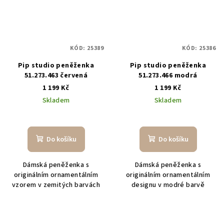
KÓD:
25389
KÓD:
25386
Pip studio peněženka
Pip studio peněženka
51.273.463 červená
51.273.466 modrá
1 199 Kč
1 199 Kč
Skladem
Skladem
Do košíku
Do košíku
Dámská peněženka s
Dámská peněženka s
originálním ornamentálním
originálním ornamentálním
vzorem v zemitých barvách
designu v modré barvě