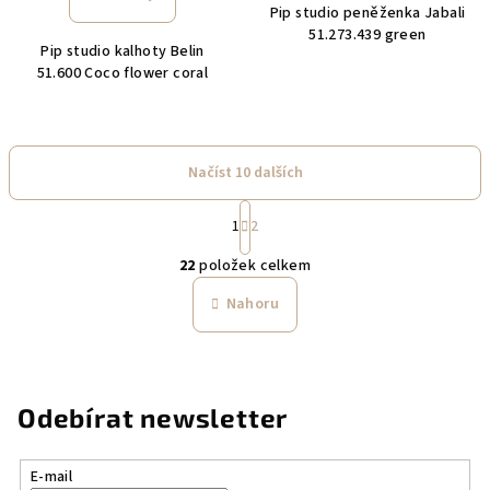
Pip studio peněženka Jabali
51.273.439 green
Pip studio kalhoty Belin
51.600 Coco flower coral
Načíst 10 dalších
S
1
2
t
O
r
22
položek celkem
á
v
n
l
Nahoru
k
á
o
d
v
a
á
n
c
Odebírat newsletter
í
í
p
r
E-mail