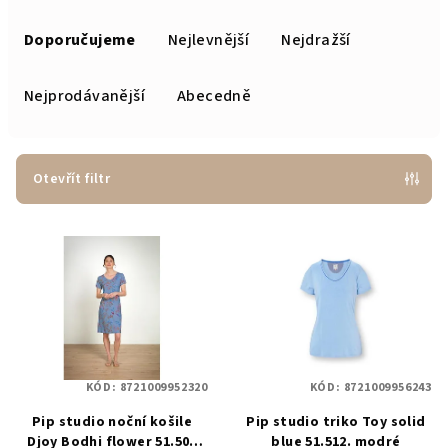
Ř
a
Doporučujeme
Nejlevnější
Nejdražší
z
e
Nejprodávanější
Abecedně
n
í
p
Otevřít filtr
r
V
o
ý
d
p
u
i
k
s
t
p
ů
KÓD:
8721009952320
KÓD:
8721009956243
r
Pip studio noční košile
Pip studio triko Toy solid
o
Djoy Bodhi flower 51.504
blue 51.512. modré