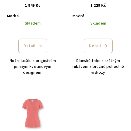
d
modrá
1 949 Kč
1 229 Kč
u
Modrá
Modrá
k
Skladem
Skladem
t
ů
Detail
Detail
Noční košile s originálním
Dámské triko s krátkým
jemným květinovým
rukávem z pružné pohodlné
designem
viskozy