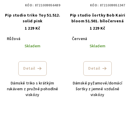
KÓD:
8721009956489
KÓD:
8721009951347
Pip studio triko Toy 51.512.
Pip studio šortky Bob Kairi
solid pink
bloom 51.501. bíločervená
1 229 Kč
1 229 Kč
Růžová
Červená
Skladem
Skladem
Detail
Detail
Dámské triko s krátkým
Dámské pyžamové/domácí
rukávem z pružné pohodlné
šortky z jemné vzdušné
viskózy
viskózy