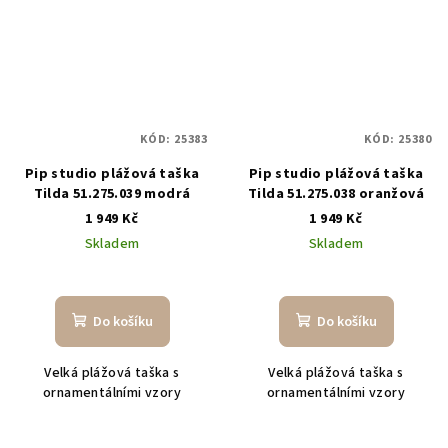
KÓD:
25383
KÓD:
25380
Pip studio plážová taška
Pip studio plážová taška
Tilda 51.275.039 modrá
Tilda 51.275.038 oranžová
1 949 Kč
1 949 Kč
Skladem
Skladem
Do košíku
Do košíku
Velká plážová taška s
Velká plážová taška s
ornamentálními vzory
ornamentálními vzory