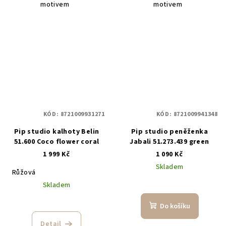
motivem
motivem
KÓD:
8721009931271
KÓD:
8721009941348
Pip studio kalhoty Belin
Pip studio peněženka
51.600 Coco flower coral
Jabali 51.273.439 green
1 999 Kč
1 090 Kč
Skladem
Růžová
Skladem
Do košíku
Detail