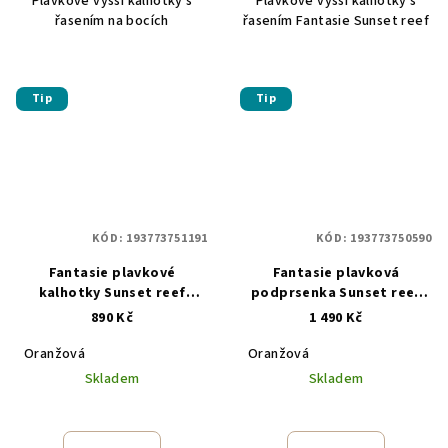
Plavkové vyšší kalhotky s
Plavkové vyšší kalhotky s
řasením na bocích
řasením Fantasie Sunset reef
Tip
Tip
KÓD:
193773751191
KÓD:
193773750590
Fantasie plavkové
Fantasie plavková
kalhotky Sunset reef
podprsenka Sunset reef
FS507072HET oranžová
FS507001HET oranžová
890 Kč
1 490 Kč
Oranžová
Oranžová
Skladem
Skladem