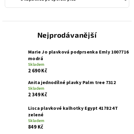
Nejprodávanější
Marie Jo plavková podprsenka Emly 1007716
modrá
Skladem
2 690 Kč
Anita jednodílné plavky Palm tree 7312
Skladem
2 349 Kč
Lisca plavkové kalhotky Egypt 41782 4T
zelené
Skladem
849 Kč