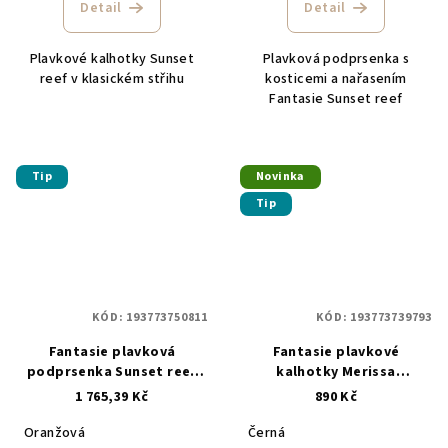
Detail
Detail
Plavkové kalhotky Sunset
Plavková podprsenka s
reef v klasickém střihu
kosticemi a nařasením
Fantasie Sunset reef
Tip
Novinka
Tip
KÓD:
193773750811
KÓD:
193773739793
Fantasie plavková
Fantasie plavkové
podprsenka Sunset reef
kalhotky Merissa
FS507004HET oranžová
FS505172BLK černá
1 765,39 Kč
890 Kč
Oranžová
Černá