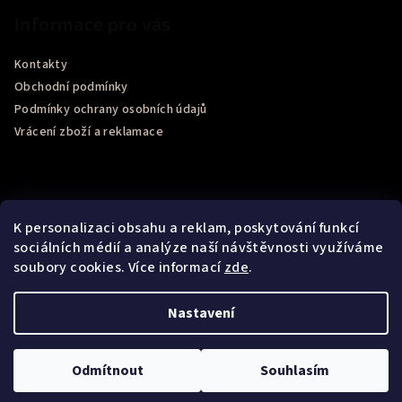
Informace pro vás
Kontakty
Obchodní podmínky
Podmínky ochrany osobních údajů
Vrácení zboží a reklamace
K personalizaci obsahu a reklam, poskytování funkcí
sociálních médií a analýze naší návštěvnosti využíváme
soubory cookies. Více informací
zde
.
Recenze obchodu Google
Nastavení
Copyright 2026
Bel Momento
. Všechna práva vyhrazena.
Upravit nastavení cookies
Odmítnout
Souhlasím
Vytvořil Shoptet