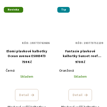
Novinka
Tip
KÓD:
193773763606
KÓD:
193773751139
Elomi plavkové kalhotky
Fantasie plavkové
Ocean avenue ES803473
kalhotky Sunset reef
FS507071HET oranžová
759 Kč
970 Kč
Černá
Oranžová
Skladem
Skladem
Detail
Detail