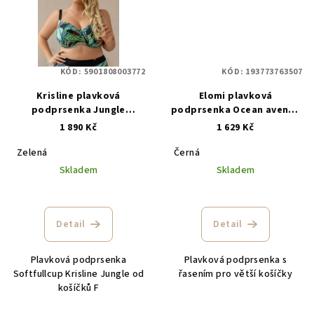
KÓD:
5901808003772
KÓD:
193773763507
Krisline plavková
Elomi plavková
podprsenka Jungle
podprsenka Ocean avenue
softfullcup BWL1103
ES803406
1 890 Kč
1 629 Kč
Zelená
Černá
Skladem
Skladem
Detail
Detail
Plavková podprsenka
Plavková podprsenka s
Softfullcup Krisline Jungle od
řasením pro větší košíčky
košíčků F