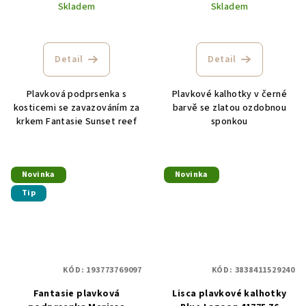
Skladem
Skladem
Detail
Detail
Plavková podprsenka s
Plavkové kalhotky v černé
kosticemi se zavazováním za
barvě se zlatou ozdobnou
krkem Fantasie Sunset reef
sponkou
Novinka
Novinka
Tip
KÓD:
193773769097
KÓD:
3838411529240
Fantasie plavková
Lisca plavkové kalhotky