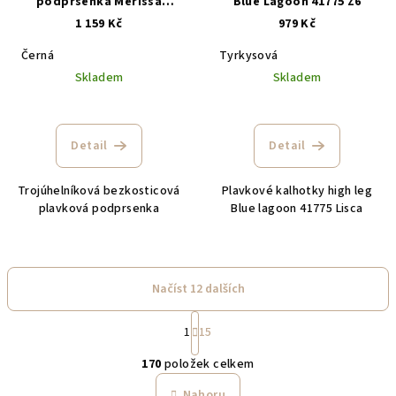
podprsenka Merissa
Blue Lagoon 41775 Z6
FS505111BLK černá
1 159 Kč
979 Kč
Černá
Tyrkysová
Skladem
Skladem
Detail
Detail
Trojúhelníková bezkosticová
Plavkové kalhotky high leg
plavková podprsenka
Blue lagoon 41775 Lisca
Načíst 12 dalších
S
1
15
t
O
r
170
položek celkem
á
v
n
l
Nahoru