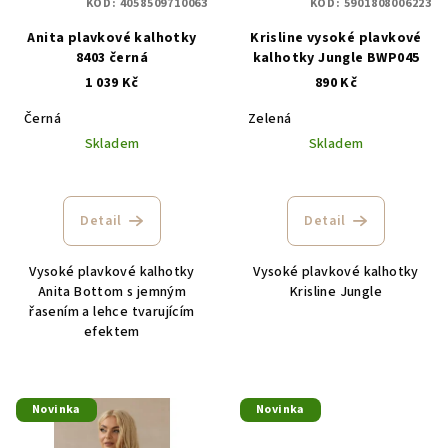
KÓD:
4058509710063
KÓD:
5901808006223
r
Anita plavkové kalhotky
Krisline vysoké plavkové
o
8403 černá
kalhotky Jungle BWP045
d
1 039 Kč
890 Kč
u
Černá
Zelená
k
Skladem
Skladem
t
ů
Detail
Detail
Vysoké plavkové kalhotky
Vysoké plavkové kalhotky
Anita Bottom s jemným
Krisline Jungle
řasením a lehce tvarujícím
efektem
Novinka
Novinka