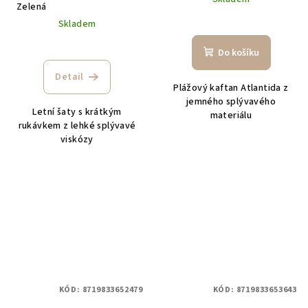
Zelená
Skladem
Do košíku
Detail
Plážový kaftan Atlantida z
jemného splývavého
Letní šaty s krátkým
materiálu
rukávkem z lehké splývavé
viskózy
KÓD:
8719833652479
KÓD:
8719833653643