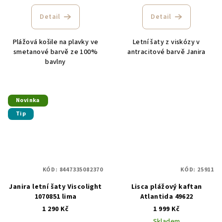
Detail
Detail
Plážová košile na plavky ve
Letní šaty z viskózy v
smetanové barvě ze 100%
antracitové barvě Janira
bavlny
Novinka
Tip
KÓD:
8447335082370
KÓD:
25911
Janira letní šaty Viscolight
Lisca plážový kaftan
1070851 lima
Atlantida 49622
1 290 Kč
1 999 Kč
Skladem