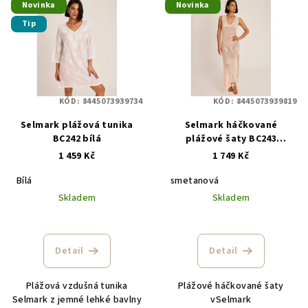
Novinka
Novinka
ý
d
Tip
p
u
i
k
s
t
p
ů
KÓD:
8445073939734
KÓD:
8445073939819
r
Selmark plážová tunika
Selmark háčkované
o
BC242 bílá
plážové šaty BC243
d
smetanová
1 459 Kč
1 749 Kč
u
Bílá
smetanová
k
Skladem
Skladem
t
ů
Detail
Detail
Plážová vzdušná tunika
Plážové háčkované šaty
Selmark z jemné lehké bavlny
vSelmark