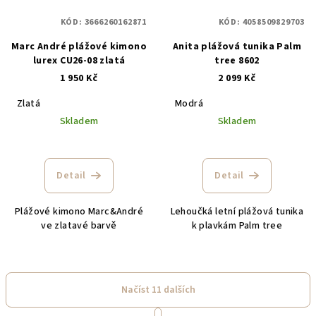
KÓD:
3666260162871
KÓD:
4058509829703
Marc André plážové kimono
Anita plážová tunika Palm
lurex CU26-08 zlatá
tree 8602
1 950 Kč
2 099 Kč
Zlatá
Modrá
Skladem
Skladem
Detail
Detail
Plážové kimono Marc&André
Lehoučká letní plážová tunika
ve zlatavé barvě
k plavkám Palm tree
Načíst 11 dalších
S