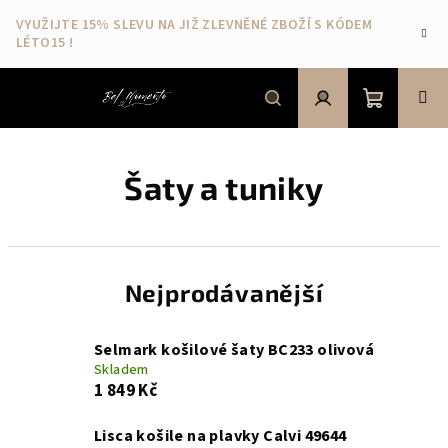
Přejít
VYUŽIJTE 15% SLEVU NA JIŽ ZLEVNĚNÉ ZBOŽÍ S KÓDEM
na
LÉTO15 !
obsah
Nákupní
Hledat
Přihlášení
Šaty a tuniky
košík
Nejprodávanější
Selmark košilové šaty BC233 olivová
Skladem
1 849 Kč
Lisca košile na plavky Calvi 49644