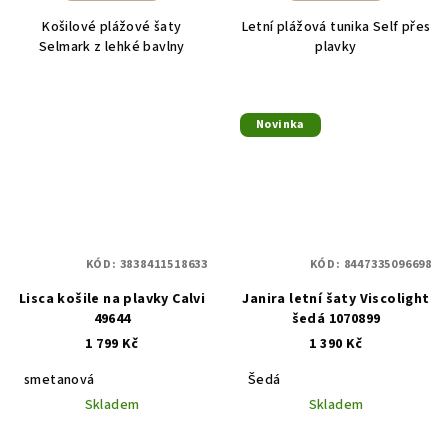
Košilové plážové šaty
Letní plážová tunika Self přes
Selmark z lehké bavlny
plavky
Novinka
KÓD:
3838411518633
KÓD:
8447335096698
Lisca košile na plavky Calvi
Janira letní šaty Viscolight
49644
šedá 1070899
1 799 Kč
1 390 Kč
smetanová
Šedá
Skladem
Skladem