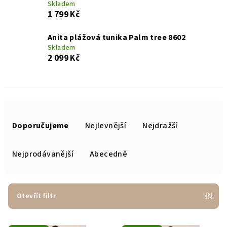
Skladem
1 799 Kč
Anita plážová tunika Palm tree 8602
Skladem
2 099 Kč
Ř
a
Doporučujeme
Nejlevnější
Nejdražší
z
e
Nejprodávanější
Abecedně
n
í
p
Otevřít filtr
r
V
o