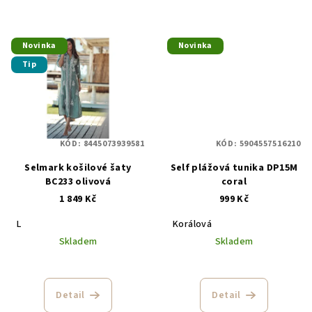
Novinka
Novinka
Tip
KÓD:
8445073939581
KÓD:
5904557516210
Selmark košilové šaty
Self plážová tunika DP15M
BC233 olivová
coral
1 849 Kč
999 Kč
L
Korálová
Skladem
Skladem
Detail
Detail