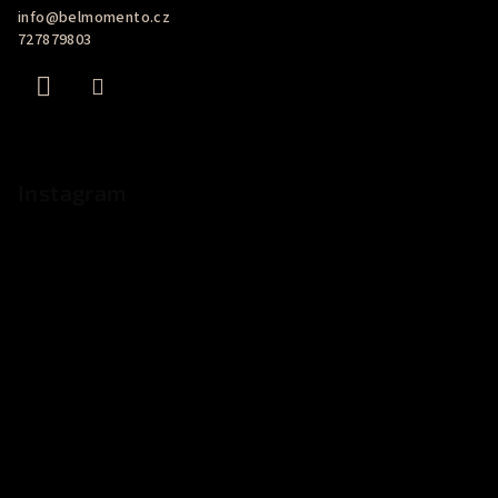
s
info
@
belmomento.cz
u
t
727879803
í
Instagram