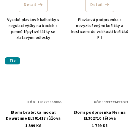
Detail
Detail
Vysoké plavkové kalhotky s
Plavková podprsenka s
regulací výšky na bocích z
nevyztuženými košíčky a
jemně třpytivé látky se
kosticemi do velikostí košíčků
zlatavými odlesky
F-I
Tip
KÓD:
193773559865
KÓD:
193773492063
Elomi braletka modal
Elomi podprsenka Nerina
Downtime EL301417 růžová
EL302710 tělová
1 599 Kč
1 799 Kč