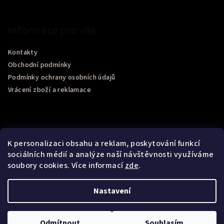
Informace pro vás
Kontakty
Obchodní podmínky
Podmínky ochrany osobních údajů
Vrácení zboží a reklamace
K personalizaci obsahu a reklam, poskytování funkcí
sociálních médií a analýze naší návštěvnosti využíváme
soubory cookies. Více informací
zde
.
Recenze obchodu Google
Nastavení
Copyright 2026
Bel Momento
. Všechna práva vyhrazena.
Upravit nastavení cookies
Odmítnout
Souhlasím