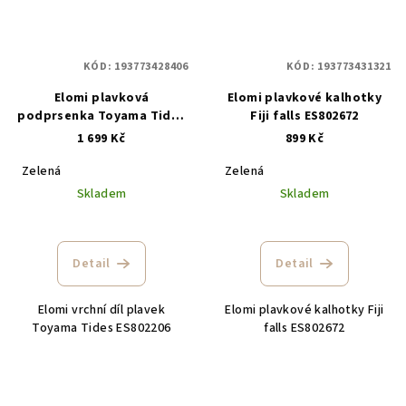
KÓD:
193773428406
KÓD:
193773431321
Elomi plavková
Elomi plavkové kalhotky
podprsenka Toyama Tides
Fiji falls ES802672
ES802206
1 699 Kč
899 Kč
Zelená
Zelená
Skladem
Skladem
Detail
Detail
Elomi vrchní díl plavek
Elomi plavkové kalhotky Fiji
Toyama Tides ES802206
falls ES802672