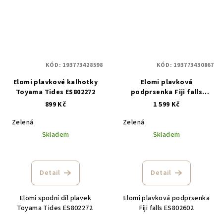
KÓD:
193773428598
KÓD:
193773430867
Elomi plavkové kalhotky
Elomi plavková
Toyama Tides ES802272
podprsenka Fiji falls
ES802602
899 Kč
1 599 Kč
Zelená
Zelená
Skladem
Skladem
Detail
Detail
Elomi spodní díl plavek
Elomi plavková podprsenka
Toyama Tides ES802272
Fiji falls ES802602