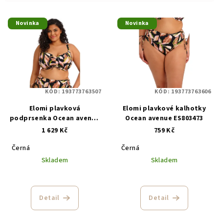
í
V
p
Novinka
Novinka
ý
r
p
o
i
d
s
u
p
k
KÓD:
193773763507
KÓD:
193773763606
r
t
Elomi plavková
Elomi plavkové kalhotky
o
ů
podprsenka Ocean avenue
Ocean avenue ES803473
d
ES803406
1 629 Kč
759 Kč
u
Černá
Černá
k
Skladem
Skladem
t
ů
Detail
Detail