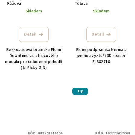
Růžová
Tělová
Skladem
Skladem
Detail
Detail
Bezkosticová braletka Elomi
Elomi podprsenka Nerina s
Downtime ze strečového
jemnou výztuží 3D spacer
modalu pro celodenní pohodlí
EL302710
( košíčky G-N)
Tip
KÓD:
889501914104
KÓD:
193773417068