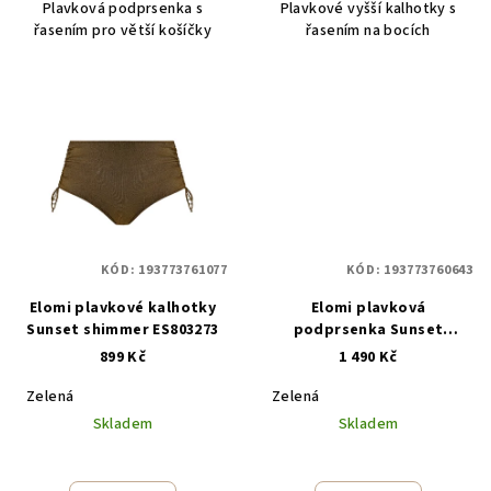
Plavková podprsenka s
Plavkové vyšší kalhotky s
řasením pro větší košíčky
řasením na bocích
KÓD:
193773761077
KÓD:
193773760643
Elomi plavkové kalhotky
Elomi plavková
Sunset shimmer ES803273
podprsenka Sunset
shimmer ES803227
899 Kč
1 490 Kč
Zelená
Zelená
Skladem
Skladem