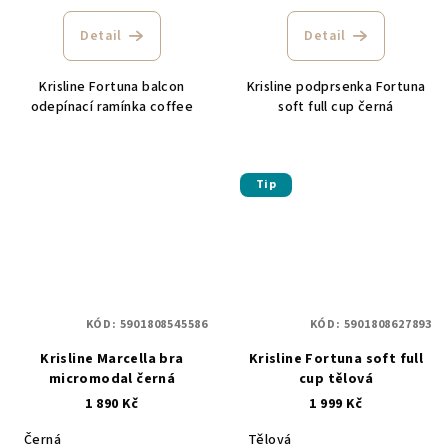
Detail
Detail
Krisline Fortuna balcon
Krisline podprsenka Fortuna
odepínací ramínka coffee
soft full cup černá
Tip
KÓD:
5901808545586
KÓD:
5901808627893
Krisline Marcella bra
Krisline Fortuna soft full
micromodal černá
cup tělová
1 890 Kč
1 999 Kč
Černá
Tělová