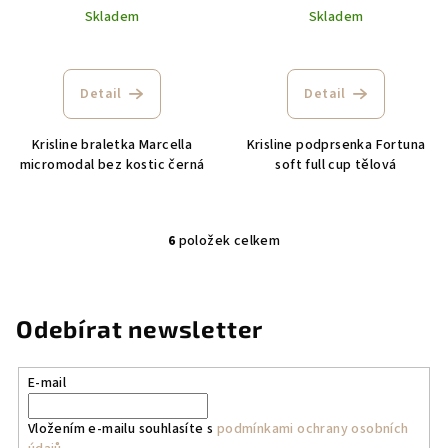
Skladem
Skladem
Detail
Detail
Krisline braletka Marcella
Krisline podprsenka Fortuna
micromodal bez kostic černá
soft full cup tělová
6
položek celkem
O
v
l
á
Odebírat newsletter
d
a
E-mail
c
í
Vložením e-mailu souhlasíte s
podmínkami ochrany osobních
p