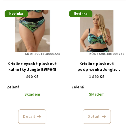
í
V
p
Novinka
Novinka
ý
r
p
o
i
d
s
u
p
k
KÓD:
5901808006223
KÓD:
5901808003772
r
t
Krisline vysoké plavkové
Krisline plavková
o
ů
kalhotky Jungle BWP045
podprsenka Jungle
d
softfullcup BWL1103
890 Kč
1 890 Kč
u
Zelená
Zelená
k
Skladem
Skladem
t
ů
Detail
Detail