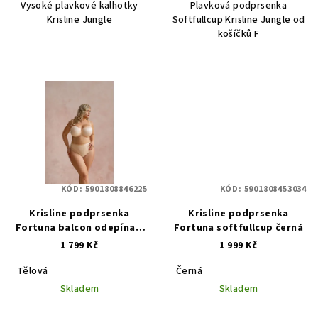
Vysoké plavkové kalhotky
Plavková podprsenka
Krisline Jungle
Softfullcup Krisline Jungle od
košíčků F
KÓD:
5901808846225
KÓD:
5901808453034
Krisline podprsenka
Krisline podprsenka
Fortuna balcon odepínací
Fortuna softfullcup černá
ramínka coffee
1 799 Kč
1 999 Kč
Tělová
Černá
Skladem
Skladem