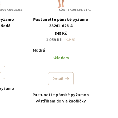
5902720605266
KÓD:
8719833477171
 pyžamo
Pastunette pánské pyžamo
 šedá
33241-626-4
849 Kč
1 059 Kč
(–19 %)
Modrá
m
Skladem
Detail
 pyžamo
Pastunette pánské pyžamo s
výstřihem do V a knoflíčky