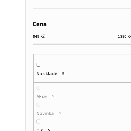
Cena
849
Kč
1380
K
Na skladě
8
Akce
0
Novinka
0
Tip
5