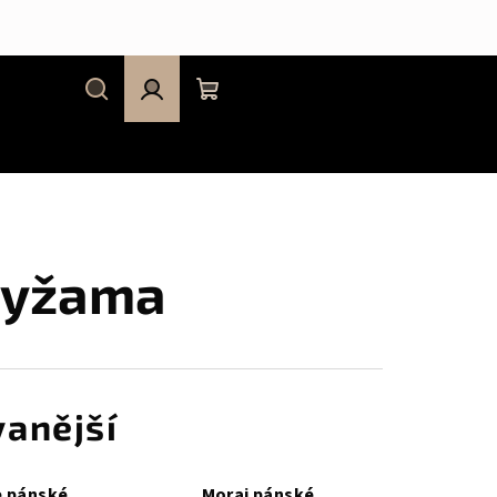
Hledat
Přihlášení
Nákupní
košík
pyžama
anější
e pánské
Moraj pánské