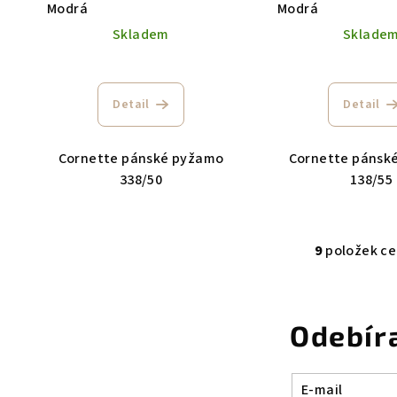
Modrá
Modrá
Skladem
Sklade
Detail
Detail
Cornette pánské pyžamo
Cornette pánsk
338/50
138/55
9
položek c
O
v
l
Odebír
á
d
a
E-mail