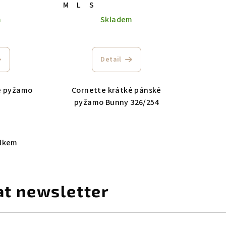
M
L
S
m
Skladem
Detail
é pyžamo
Cornette krátké pánské
pyžamo Bunny 326/254
elkem
at newsletter