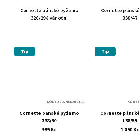
Cornette pánské pyžamo
Cornette pánsk
326/298 vánoční
338/47
Tip
Tip
KÓD:
5902458259144
KÓD:
Cornette pánské pyžamo
Cornette pánsk
338/50
138/55
999 Kč
1 090 K