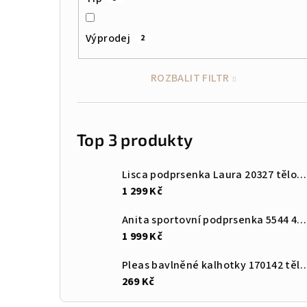
Výprodej
2
ROZBALIT FILTR
Top 3 produkty
Lisca podprsenka Laura 20327 tělová VK
1 299 Kč
Anita sportovní podprsenka 5544 408 šedá
1 999 Kč
Pleas bavlněné kalhotky 170
269 Kč