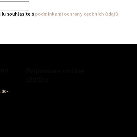
lu souhlasíte s
podmínkami ochrany osobních údajů
jen
Přijímáme online
platby
:00-