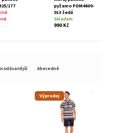
925/177
pyžamo PDM4600-
lně
013 šedá
pné
Skladem
990 Kč
prodávanější
Abecedně
Výprodej