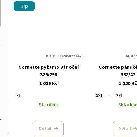
Tip
KÓD:
5902458271450
KÓD:
Cornette pyžamo vánoční
Cornette pánsk
326/298
338/47
1 059 Kč
1 250 K
XL
XXL
L
3XL
Skladem
Sklade
142 tělová
Detail
Detail