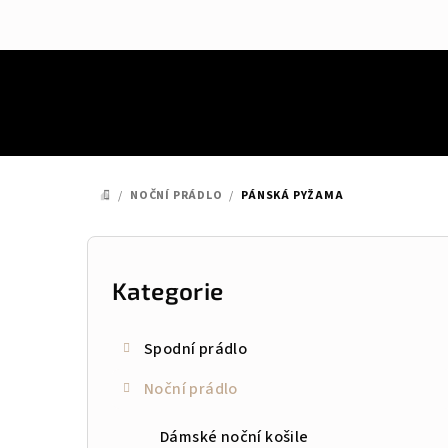
Přejít
na
obsah
/
NOČNÍ PRÁDLO
/
PÁNSKÁ PYŽAMA
DOMŮ
P
o
Kategorie
Přeskočit
kategorie
s
Spodní prádlo
t
Noční prádlo
r
a
Dámské noční košile