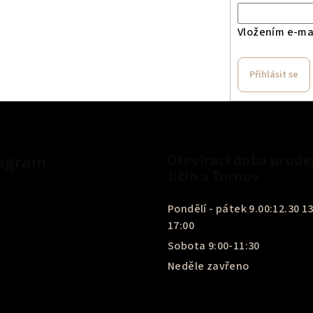
c
í
Vložením e-mai
p
r
Přihlásit se
v
k
y
v
tagram
Otevírací doba prode
ý
Jičín a Turnov
p
i
Pondělí - pátek 9.00:12.30 13
s
17:00
u
Sobota 9:00-11:30
Neděle zavřeno