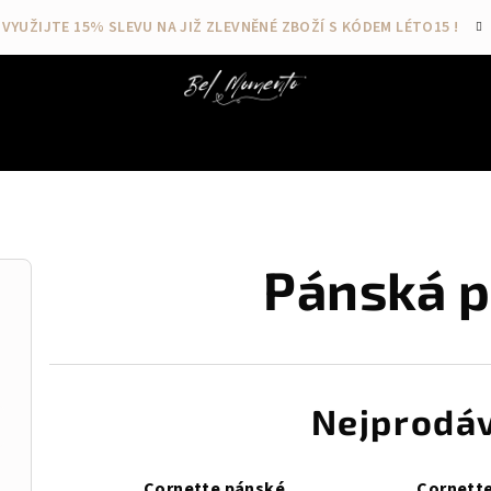
VYUŽIJTE 15% SLEVU NA JIŽ ZLEVNĚNÉ ZBOŽÍ S KÓDEM LÉTO15 !
Pánská 
Nejprodáv
Cornette pánské
Cornett