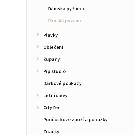
n
Dámská pyžama
n
Pánská pyžama
í
Plavky
p
Oblečení
a
Župany
n
Pip studio
e
Dárkové poukazy
l
Letní slevy
CityZen
Punčochové zboží a ponožky
Značky