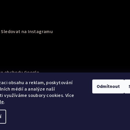
Sledovat na Instagramu
e obchodu Google
zaci obsahu a reklam, poskytování
Odmítnout
álních médií a analýze naší
i využíváme soubory cookies. Více
de
.
í
Copyright 2026
Be