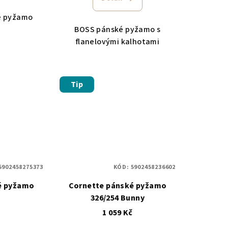
é pyžamo
BOSS pánské pyžamo s
flanelovými kalhotami
Tip
5902458275373
KÓD:
5902458236602
é pyžamo
Cornette pánské pyžamo
326/254 Bunny
č
1 059 Kč