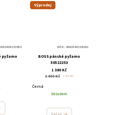
Výprodej
5902458233953
KÓD:
4063543108561
é pyžamo
BOSS pánské pyžamo
50522253
č
1 380 Kč
3 450 Kč
(–60 %)
Černá
m
Skladem
Detail