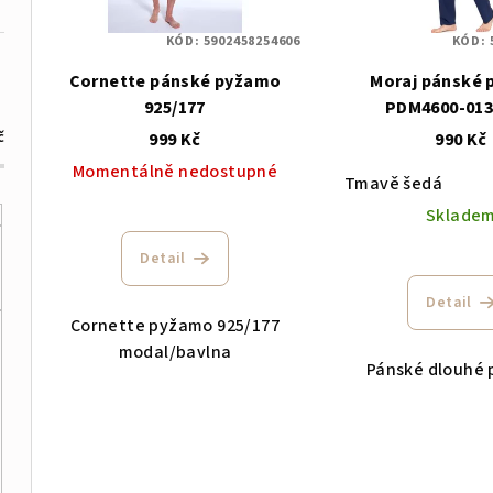
s
r
KÓD:
5902458254606
KÓD:
p
o
Cornette pánské pyžamo
Moraj pánské
r
d
925/177
PDM4600-013
o
č
999 Kč
990 Kč
u
Momentálně nedostupné
d
k
Tmavě šedá
u
Sklade
t
k
Detail
ů
t
Detail
Cornette pyžamo 925/177
ů
modal/bavlna
Pánské dlouhé