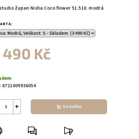
duktu
 studio župan Nisha Coco flower 51.510. modrá
IANTA:
zdiček.
 490 Kč
ná
a:
adem
:
8721009936054
+
Do košíku