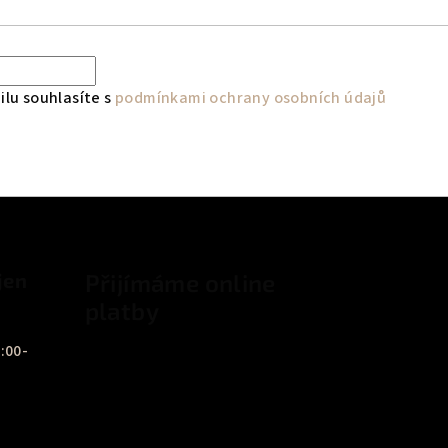
lu souhlasíte s
podmínkami ochrany osobních údajů
jen
Přijímáme online
platby
:00-