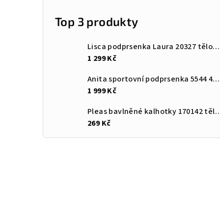
Top 3 produkty
Lisca podprsenka Laura 20327 tělová VK
1 299 Kč
Anita sportovní podprsenka 5544 408 šedá
1 999 Kč
Pleas bavlněné kalhotky 170
269 Kč