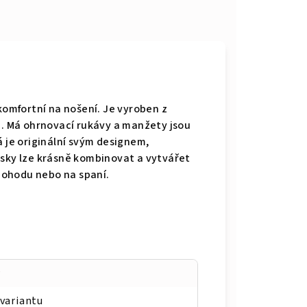
 komfortní na nošení. Je vyroben z
n. Má ohrnovací rukávy a manžety jsou
á je originální svým designem,
usky lze krásně kombinovat a vytvářet
í pohodu nebo na spaní.
y
 variantu