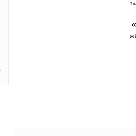
Ti
Sdí
142 tělová