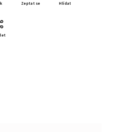
sk
Zeptat se
Hlídat
let