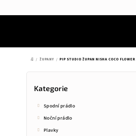
Přejít
na
obsah
/
ŽUPANY
/
PIP STUDIO ŽUPAN NISHA COCO FLOWER 
DOMŮ
P
o
Kategorie
Přeskočit
kategorie
s
Spodní prádlo
t
Noční prádlo
r
Plavky
a