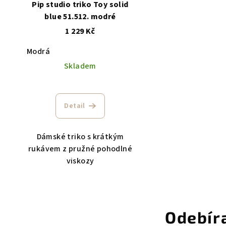
Pip studio triko Toy solid
blue 51.512. modré
1 229 Kč
Modrá
Skladem
Detail
Dámské triko s krátkým
rukávem z pružné pohodlné
viskozy
Odebír