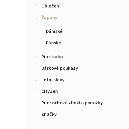
Oblečení
n
Župany
n
í
Dámské
p
Pánské
a
Pip studio
n
Dárkové poukazy
e
Letní slevy
l
CityZen
Punčochové zboží a ponožky
Značky