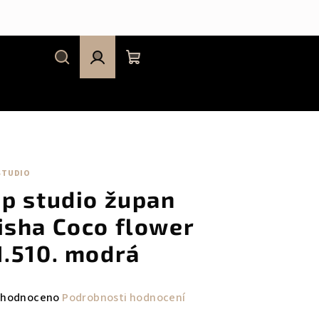
Hledat
Přihlášení
Nákupní
košík
STUDIO
ip studio župan
isha Coco flower
1.510. modrá
měrné
hodnoceno
Podrobnosti hodnocení
nocení