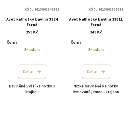
KÓD:
8413092343825
KÓD:
8413092515598
Avet kalhotky bavlna 3324
Avet kalhotky bavlna 33611
černá
černá
259 Kč
249 Kč
Černá
Černá
Skladem
Skladem
Detail
Detail
Bavlněné vyšší kalhotky s
Nízké bavlněné kalhotky
krajkou
lemované jemnou krajkou