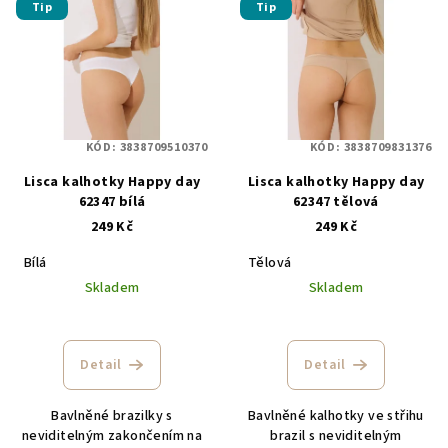
Tip
Tip
ý
d
p
u
i
k
s
t
p
ů
KÓD:
3838709510370
KÓD:
3838709831376
r
Lisca kalhotky Happy day
Lisca kalhotky Happy day
o
62347 bílá
62347 tělová
d
249 Kč
249 Kč
u
Bílá
Tělová
k
Skladem
Skladem
t
ů
Detail
Detail
Bavlněné brazilky s
Bavlněné kalhotky ve střihu
neviditelným zakončením na
brazil s neviditelným