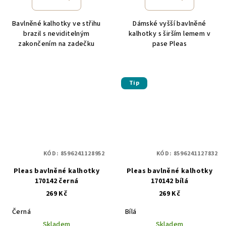
Bavlněné kalhotky ve střihu
Dámské vyšší bavlněné
brazil s neviditelným
kalhotky s širším lemem v
zakončením na zadečku
pase Pleas
Tip
KÓD:
8596241128952
KÓD:
8596241127832
Pleas bavlněné kalhotky
Pleas bavlněné kalhotky
170142 černá
170142 bílá
269 Kč
269 Kč
Černá
Bílá
Skladem
Skladem