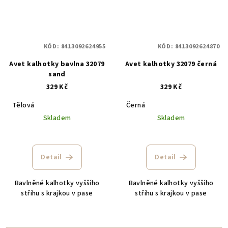
KÓD:
8413092624955
KÓD:
8413092624870
Avet kalhotky bavlna 32079
Avet kalhotky 32079 černá
sand
329 Kč
329 Kč
Tělová
Černá
Skladem
Skladem
Detail
Detail
Bavlněné kalhotky vyššího
Bavlněné kalhotky vyššího
střihu s krajkou v pase
střihu s krajkou v pase