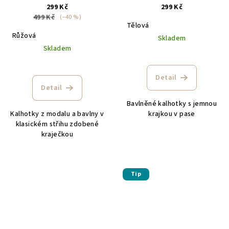
299 Kč
299 Kč
499 Kč
(–40 %)
Tělová
Růžová
Skladem
Skladem
Detail
Detail
Bavlněné kalhotky s jemnou
Kalhotky z modalu a bavlny v
krajkou v pase
klasickém střihu zdobené
kraječkou
Tip