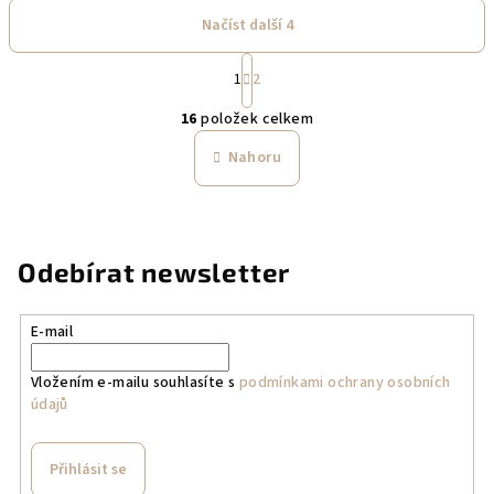
Načíst další 4
S
1
2
t
O
r
16
položek celkem
á
v
n
l
Nahoru
k
á
o
d
v
a
á
n
c
Odebírat newsletter
í
í
p
r
E-mail
v
k
Vložením e-mailu souhlasíte s
podmínkami ochrany osobních
údajů
y
v
ý
Přihlásit se
p