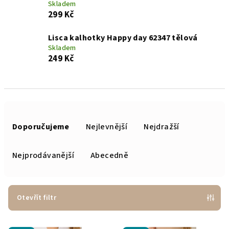
Skladem
299 Kč
Lisca kalhotky Happy day 62347 tělová
Skladem
249 Kč
Ř
a
Doporučujeme
Nejlevnější
Nejdražší
z
e
Nejprodávanější
Abecedně
n
í
p
Otevřít filtr
r
V
o