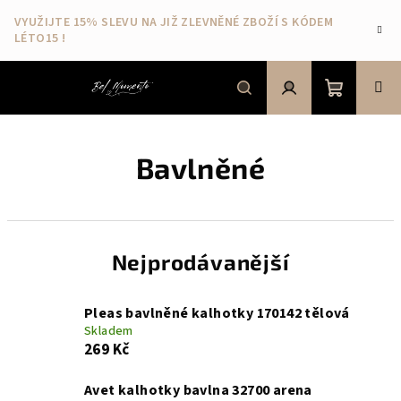
Přejít
VYUŽIJTE 15% SLEVU NA JIŽ ZLEVNĚNÉ ZBOŽÍ S KÓDEM
na
LÉTO15 !
obsah
Nákupní
Hledat
Přihlášení
Bavlněné
košík
Nejprodávanější
Pleas bavlněné kalhotky 170142 tělová
Skladem
269 Kč
Avet kalhotky bavlna 32700 arena