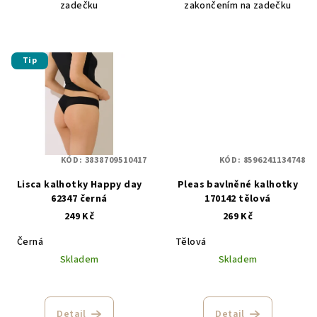
zadečku
zakončením na zadečku
Tip
KÓD:
3838709510417
KÓD:
8596241134748
Lisca kalhotky Happy day
Pleas bavlněné kalhotky
62347 černá
170142 tělová
249 Kč
269 Kč
Černá
Tělová
Skladem
Skladem
Detail
Detail