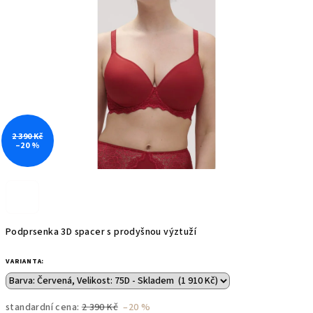
5
hvězdiček.
2 390 Kč
–20 %
Podprsenka 3D spacer s prodyšnou výztuží
VARIANTA:
standardní cena:
2 390 Kč
–20 %