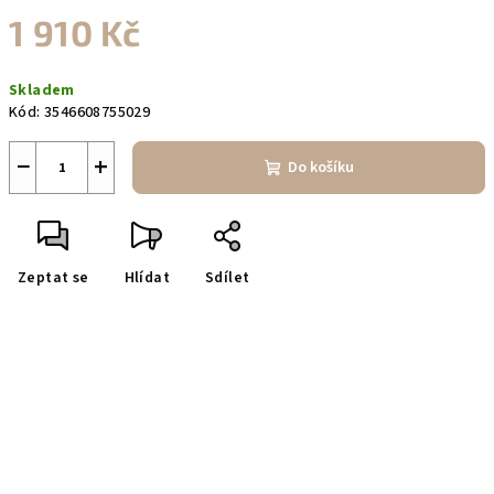
1 910 Kč
Měrná
Skladem
cena:
Kód:
3546608755029
−
+
Do košíku
Zeptat se
Hlídat
Sdílet