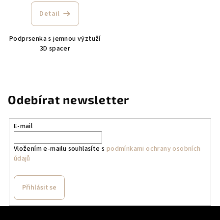
Detail
Podprsenka s jemnou výztuží
3D spacer
Odebírat newsletter
E-mail
Vložením e-mailu souhlasíte s
podmínkami ochrany osobních
údajů
Přihlásit se
Z