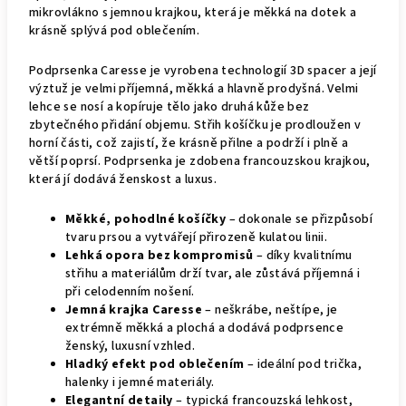
mikrovlákno s jemnou krajkou, která je měkká na dotek a
krásně splývá pod oblečením.
Podprsenka Caresse je vyrobena technologií 3D spacer a její
výztuž je velmi příjemná, měkká a hlavně prodyšná. Velmi
lehce se nosí a kopíruje tělo jako druhá kůže bez
zbytečného přidání objemu. Střih košíčku je prodloužen v
horní části, což zajistí, že krásně přilne a podrží i plně a
větší poprsí. Podprsenka je zdobena francouzskou krajkou,
která jí dodává ženskost a luxus.
Měkké, pohodlné košíčky
– dokonale se přizpůsobí
tvaru prsou a vytvářejí přirozeně kulatou linii.
Lehká opora bez kompromisů
– díky kvalitnímu
střihu a materiálům drží tvar, ale zůstává příjemná i
při celodenním nošení.
Jemná krajka Caresse
– neškrábe, neštípe, je
extrémně měkká a plochá a dodává podprsence
ženský, luxusní vzhled.
Hladký efekt pod oblečením
– ideální pod trička,
halenky i jemné materiály.
Elegantní detaily
– typická francouzská lehkost,