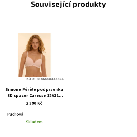
Související produkty
KÓD:
3546608433354
Simone Pérèle podprsenka
3D spacer Caresse 12A316
383 pudrová
2 390 Kč
Pudrová
Skladem