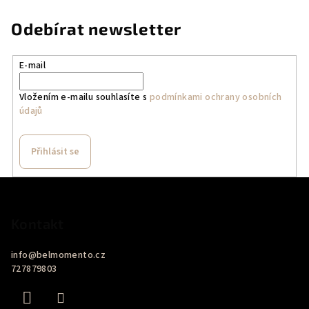
Odebírat newsletter
E-mail
Vložením e-mailu souhlasíte s
podmínkami ochrany osobních
údajů
Přihlásit se
Z
á
p
Kontakt
a
info
@
belmomento.cz
t
727879803
í