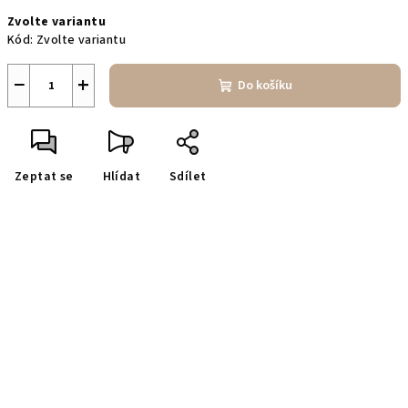
Měrná
Zvolte variantu
cena:
Kód:
Zvolte variantu
−
+
Do košíku
Zeptat se
Hlídat
Sdílet