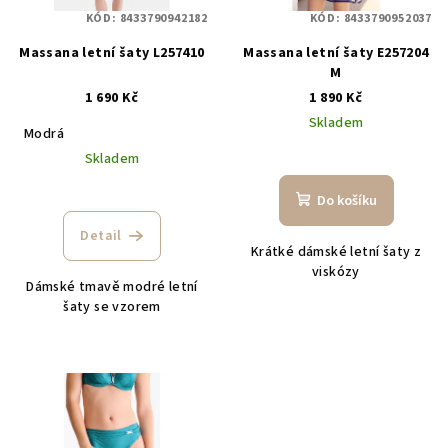
KÓD:
8433790942182
KÓD:
8433790952037
Massana letní šaty L257410
Massana letní šaty E257204
M
1 690 Kč
1 890 Kč
Skladem
Modrá
Skladem
Do košíku
Detail
Krátké dámské letní šaty z
viskózy
Dámské tmavě modré letní
šaty se vzorem