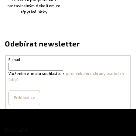
nastavitelným dekoltem ze
třpytivé látky
Odebírat newsletter
E-mail
Vložením e-mailu souhlasíte s
podmínkami ochrany osobních
údajů
Přihlásit se
Z
á
p
Kontakt