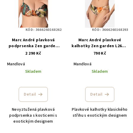
KÓD:
3666260168262
KÓD:
3666260168293
Marc André plavková
Marc André plavkové
podprsenka Zen garden
kalhotky Zen garden L2606-
L2606-YP-652
Z-MCB
2 290 Kč
790 Kč
Mandlová
Mandlová
Skladem
Skladem
Detail
Detail
Nevyztužená plavková
Plavkové kalhotky klasického
podprsenka s kosticemi s
střihu s exotickým designem
exotickým designem