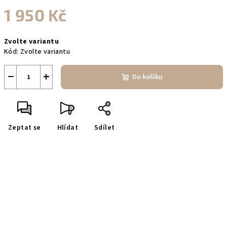
1 950 Kč
Měrná
Zvolte variantu
cena:
Kód:
Zvolte variantu
−
+
Do košíku
Zeptat se
Hlídat
Sdílet