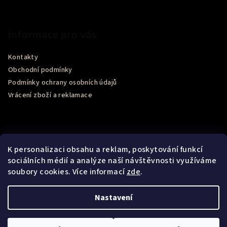
Informace pro vás
Kontakty
Obchodní podmínky
Podmínky ochrany osobních údajů
Vrácení zboží a reklamace
K personalizaci obsahu a reklam, poskytování funkcí
sociálních médií a analýze naší návštěvnosti využíváme
soubory cookies. Více informací
zde
.
Recenze obchodu Google
Nastavení
Copyright 2026
Bel Momento
. Všechna práva vyhrazena.
Upravit nastavení cookies