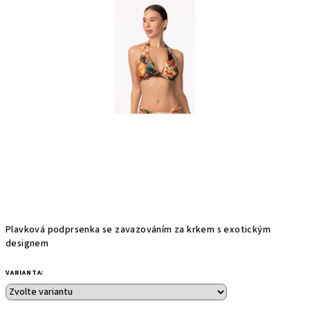
5
hvězdiček.
Plavková podprsenka se zavazováním za krkem s exotickým
designem
VARIANTA: