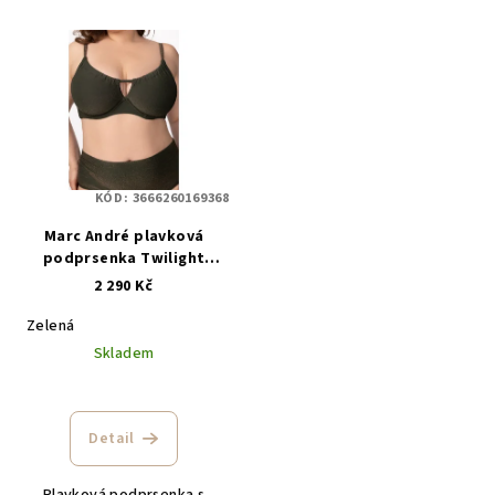
KÓD:
3666260169368
Marc André plavková
podprsenka Twilight
L2612-YP-522
2 290 Kč
Zelená
Skladem
Detail
Plavková podprsenka s