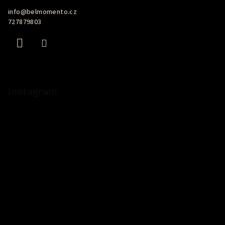
a
info
@
belmomento.cz
t
727879803
í
Instagram