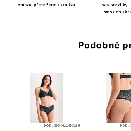
jemnou přetaženou krajkou
Lisca brazilky 
smyslnou kr
Podobné p
KÓD:
3838411453286
KÓD: