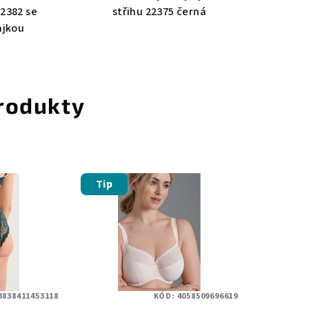
12382 se
střihu 22375 černá
ajkou
rodukty
Tip
3838411453118
KÓD:
4058509696619