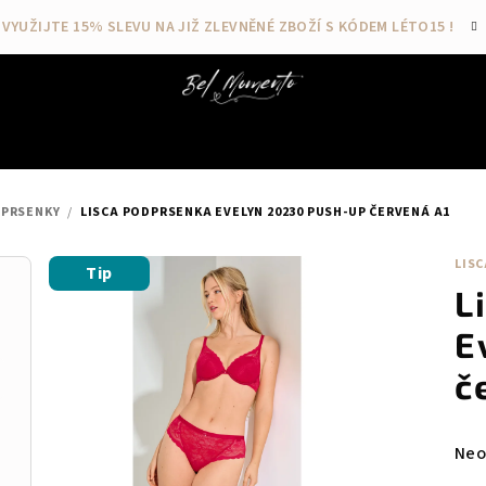
VYUŽIJTE 15% SLEVU NA JIŽ ZLEVNĚNÉ ZBOŽÍ S KÓDEM LÉTO15 !
PRSENKY
/
LISCA PODPRSENKA EVELYN 20230 PUSH-UP ČERVENÁ A1
LISC
Tip
L
E
č
Prů
Neo
hod