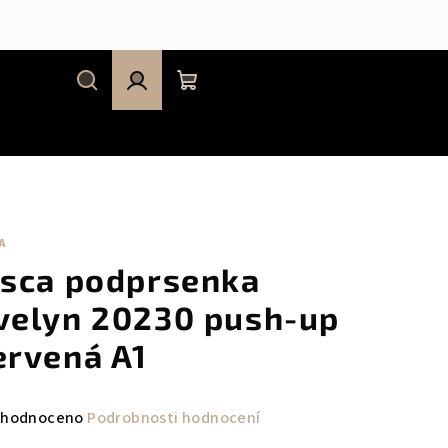
Hledat
Přihlášení
Nákupní
košík
A
isca podprsenka
velyn 20230 push-up
ervená A1
měrné
hodnoceno
Podrobnosti hodnocení
nocení