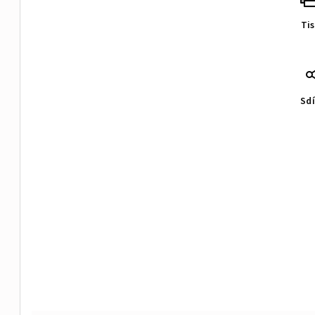
Ti
Sdí