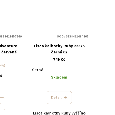
3838411457369
KÓD:
3838411484167
Adventure
Lisca kalhotky Ruby 22375
 červená
černá 02
749 Kč
0 %)
Černá
ná
Skladem
m
Detail
Lisca kalhotky Ruby vyššího