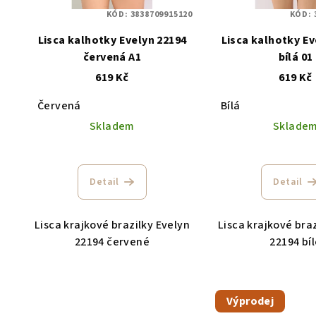
KÓD:
3838709915120
KÓD:
Lisca kalhotky Evelyn 22194
Lisca kalhotky Ev
červená A1
bílá 01
619 Kč
619 Kč
Červená
Bílá
Skladem
Sklade
Detail
Detail
Lisca krajkové brazilky Evelyn
Lisca krajkové bra
22194 červené
22194 bí
Výprodej