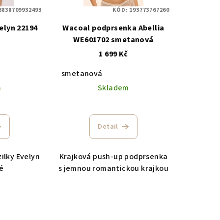
3838709932493
KÓD:
193773767260
elyn 22194
Wacoal podprsenka Abellia
WE601702 smetanová
1 699 Kč
smetanová
m
Skladem
Detail
zilky Evelyn
Krajková push-up podprsenka
lé
s jemnou romantickou krajkou