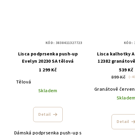
KÓD:
3838411327723
KÓD:
Lisca podprsenka push-up
Lisca kalhotky 
Evelyn 20230 SA tělová
12382 granátově
1 299 Kč
539 Kč
899 Kč
(–4
Tělová
Granátově červe
Skladem
Sklade
Detail
Detail
Dámská podprsenka push-up s