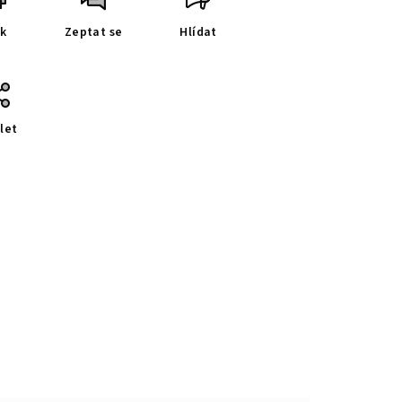
sk
Zeptat se
Hlídat
let