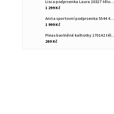
Lisca podprsenka Laura 20327 tělová VK
1 299 Kč
Anita sportovní podprsenka 5544 408 šedá
1 999 Kč
Pleas bavlněné kalhotky 170
269 Kč