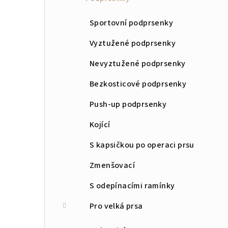
n
Sportovní podprsenky
n
Vyztužené podprsenky
í
Nevyztužené podprsenky
p
Bezkosticové podprsenky
a
Push-up podprsenky
n
Kojící
e
S kapsičkou po operaci prsu
l
Zmenšovací
S odepínacími ramínky
Pro velká prsa