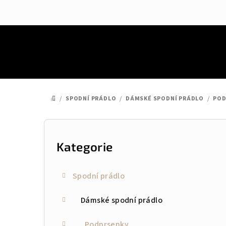
Přejít
na
obsah
/
SPODNÍ PRÁDLO
/
DÁMSKÉ SPODNÍ PRÁDLO
/
POD
DOMŮ
P
o
Kategorie
Přeskočit
kategorie
s
Spodní prádlo
t
Dámské spodní prádlo
r
a
Podprsenky