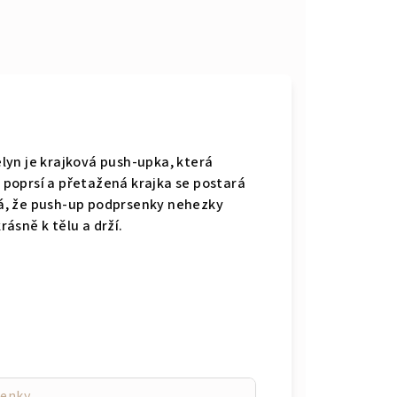
lyn je krajková push-upka, která
o poprsí a přetažená krajka se postará
ává, že push-up podprsenky nehezky
rásně k tělu a drží.
enky