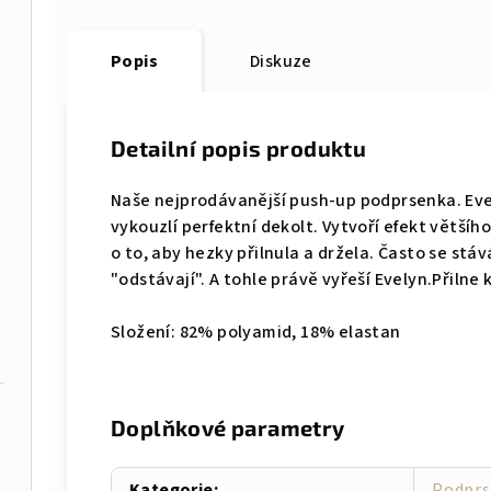
Popis
Diskuze
Detailní popis produktu
Naše nejprodávanější push-up podprsenka. Eve
vykouzlí perfektní dekolt. Vytvoří efekt většíh
o to, aby hezky přilnula a držela. Často se st
"odstávají". A tohle právě vyřeší Evelyn.Přilne k
Složení: 82% p
olyamid, 18% elastan
Doplňkové parametry
Kategorie
:
Podprs