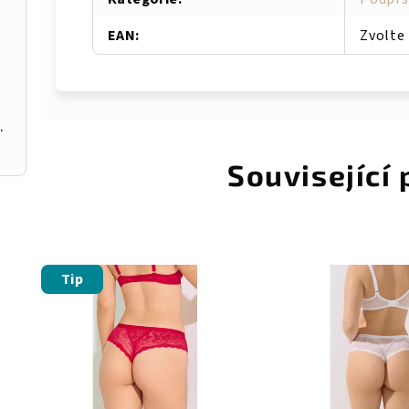
EAN
:
Zvolte
142 tělová
Související
Tip