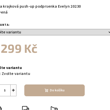
duktu
ca krajková push-up podprsenka Evelyn 20230
vená
IANTA:
zdiček.
 299 Kč
ná
a:
lte variantu
:
Zvolte variantu
+
Do košíku