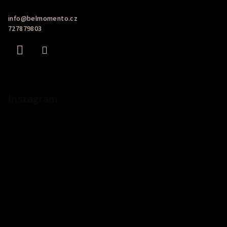
a
info
@
belmomento.cz
t
727879803
í
Instagram