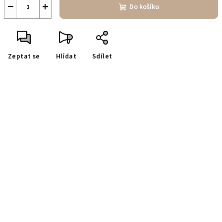
−
+
Do košíku
Zeptat se
Hlídat
Sdílet