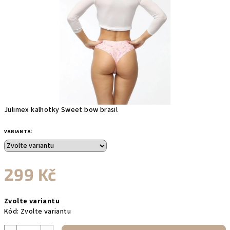
Julimex kalhotky Sweet bow brasil
VARIANTA:
299 Kč
Měrná
Zvolte variantu
cena:
Kód:
Zvolte variantu