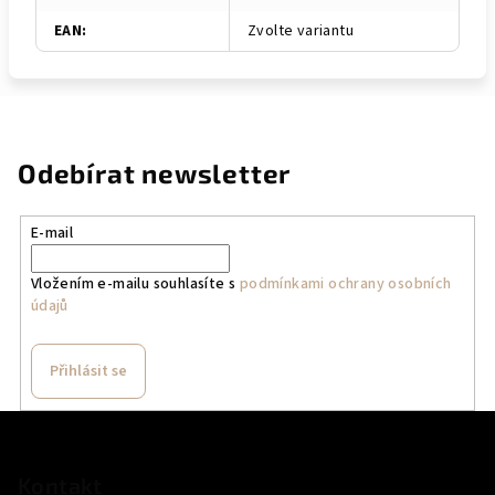
EAN
:
Zvolte variantu
Odebírat newsletter
E-mail
Vložením e-mailu souhlasíte s
podmínkami ochrany osobních
údajů
Přihlásit se
Z
á
p
Kontakt