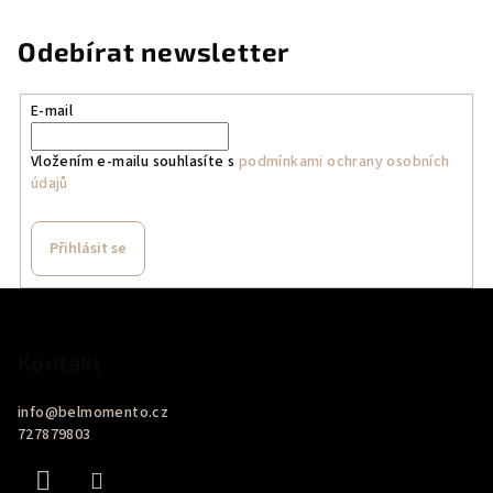
Odebírat newsletter
E-mail
Vložením e-mailu souhlasíte s
podmínkami ochrany osobních
údajů
Přihlásit se
Z
á
p
Kontakt
a
info
@
belmomento.cz
t
727879803
í