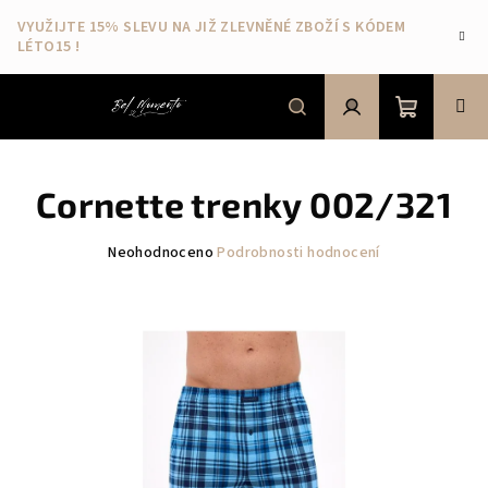
Přejít
VYUŽIJTE 15% SLEVU NA JIŽ ZLEVNĚNÉ ZBOŽÍ S KÓDEM
na
LÉTO15 !
obsah
Nákupní
Hledat
Přihlášení
Cornette trenky 002/321
košík
Průměrné
Neohodnoceno
Podrobnosti hodnocení
hodnocení
produktu
je
0,0
z
5
hvězdiček.