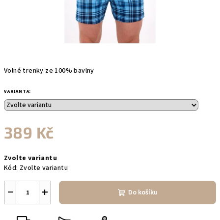
Volné trenky ze 100% bavlny
VARIANTA:
389 Kč
Měrná
Zvolte variantu
cena:
Kód:
Zvolte variantu
−
+
Do košíku