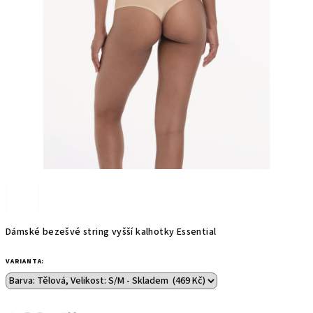
5
hvězdiček.
Dámské bezešvé string vyšší kalhotky Essential
VARIANTA: