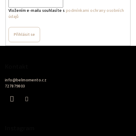
Vložením e-mailu souhlasíte s
podmínkami ochrany osobních
údajů
Přihlásit se
Z
á
p
Kontakt
a
info
@
belmomento.cz
t
727879803
í
Instagram