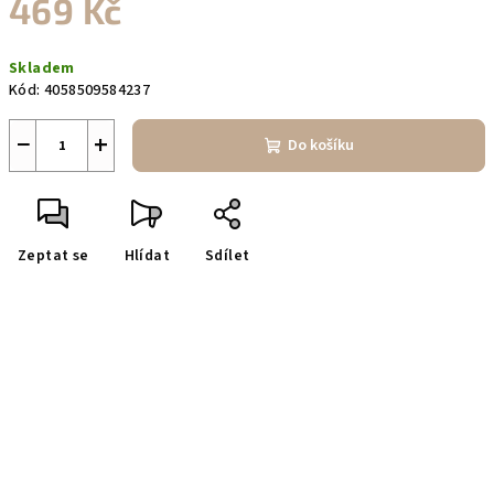
469 Kč
Měrná
Skladem
cena:
Kód:
4058509584237
−
+
Do košíku
Zeptat se
Hlídat
Sdílet