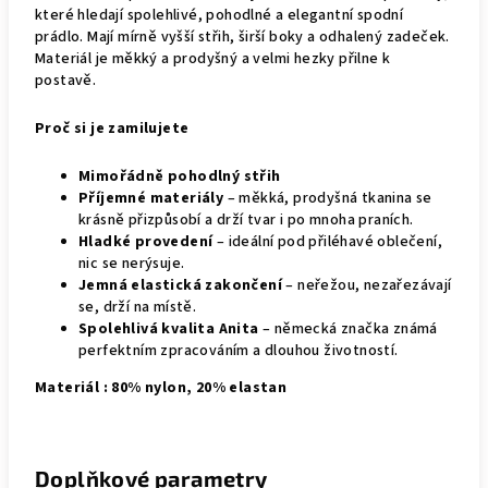
které hledají spolehlivé, pohodlné a elegantní spodní
prádlo. Mají mírně vyšší střih, širší boky a odhalený zadeček.
Materiál je měkký a prodyšný a velmi hezky přilne k
postavě.
Proč si je zamilujete
Mimořádně pohodlný střih
Příjemné materiály
– měkká, prodyšná tkanina se
krásně přizpůsobí a drží tvar i po mnoha praních.
Hladké provedení
– ideální pod přiléhavé oblečení,
nic se nerýsuje.
Jemná elastická zakončení
– neřežou, nezařezávají
se, drží na místě.
Spolehlivá kvalita Anita
– německá značka známá
perfektním zpracováním a dlouhou životností.
Materiál : 80% nylon, 20% elastan
Doplňkové parametry